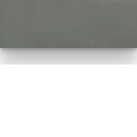
Transparente
Preisgestaltung ohne
versteckte Gebühren
Wir setzen uns dafür ein, Ihre Profitabilität zu sichern,
während wir gleichzeitig die höchste Servicequalität
aufrechterhalten und Ihre Kunden zufriedenstellen. SMS
Fulfillment Solutions setzt sich ständig dafür ein,