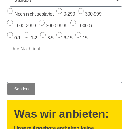
Noch nicht gestartet
0-299
300-999
1000-2999
3000-9999
10000+
0-1
1-2
3-5
6-15
15+
Senden
Was wir anbieten:
Unsere Angebote enthalten keine