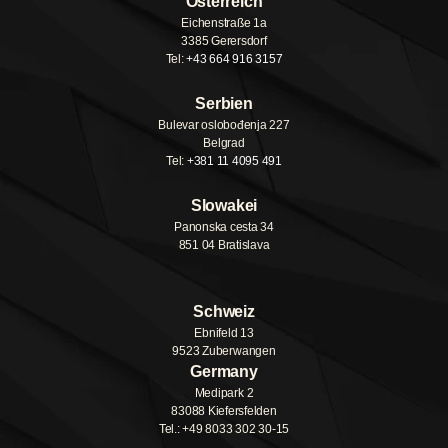
Österreich
Eichenstraße 1a
3385 Gerersdorf
Tel:
+43 664 916 3157
Serbien
Bulevar oslobođenja 227
Belgrad
Tel:
+381 11 4095 491
Slowakei
Panonska cesta 34
851 04 Bratislava
Schweiz
Ebnifeld 13
9523 Zuberwangen
Germany
Medipark 2
83088 Kiefersfelden
Tel.: +49 8033 302 30-15